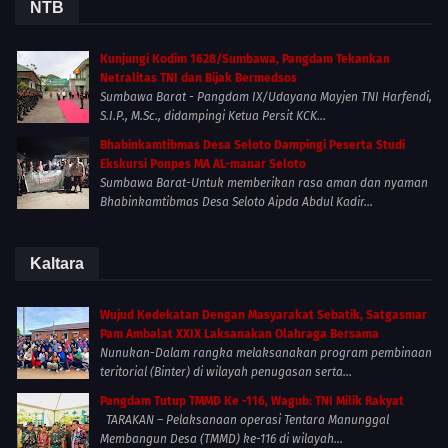
NTB
Kunjungi Kodim 1628/Sumbawa, Pangdam Tekankan
Netralitas TNI dan Bijak Bermedsos
Sumbawa Barat - Pangdam IX/Udayana Mayjen TNI Harfendi,
S.I.P., M.Sc., didampingi Ketua Persit KCK...
Bhabinkamtibmas Desa Seloto Dampingi Peserta Studi
Ekskursi Ponpes MA AL-manar Seloto
Sumbawa Barat-Untuk memberikan rasa aman dan nyaman
Bhabinkamtibmas Desa Seloto Aipda Abdul Kadir...
Kaltara
Wujud Kedekatan Dengan Masyarakat Sebatik, Satgasmar
Pam Ambalat XXIX Laksanakan Olahraga Bersama
Nunukan-Dalam rangka melaksanakan program pembinaan
teritorial (Binter) di wilayah penugasan serta...
Pangdam Tutup TMMD Ke -116, Wagub: TNI Milik Rakyat
TARAKAN – Pelaksanaan operasi Tentara Manunggal
Membangun Desa (TMMD) ke-116 di wilayah...