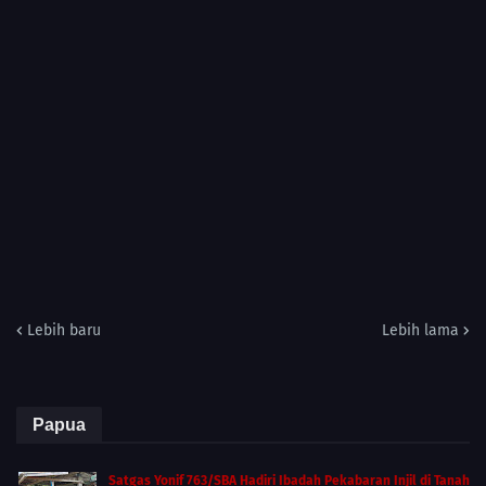
Lebih baru
Lebih lama
Papua
Satgas Yonif 763/SBA Hadiri Ibadah Pekabaran Injil di Tanah