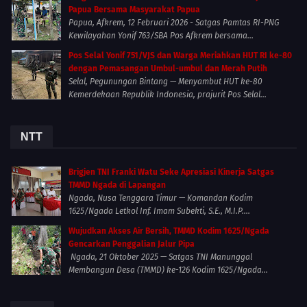
Papua Bersama Masyarakat Papua
Papua, Afkrem, 12 Februari 2026 - Satgas Pamtas RI-PNG
Kewilayahan Yonif 763/SBA Pos Afkrem bersama...
Pos Selal Yonif 751/VJS dan Warga Meriahkan HUT RI ke-80
dengan Pemasangan Umbul-umbul dan Merah Putih
Selal, Pegunungan Bintang — Menyambut HUT ke-80
Kemerdekaan Republik Indonesia, prajurit Pos Selal...
NTT
Brigjen TNI Franki Watu Seke Apresiasi Kinerja Satgas
TMMD Ngada di Lapangan
Ngada, Nusa Tenggara Timur — Komandan Kodim
1625/Ngada Letkol Inf. Imam Subekti, S.E., M.I.P....
Wujudkan Akses Air Bersih, TMMD Kodim 1625/Ngada
Gencarkan Penggalian Jalur Pipa
Ngada, 21 Oktober 2025 — Satgas TNI Manunggal
Membangun Desa (TMMD) ke-126 Kodim 1625/Ngada...