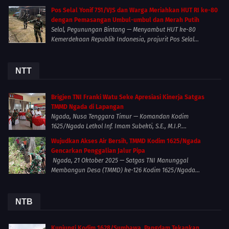
Pos Selal Yonif 751/VJS dan Warga Meriahkan HUT RI ke-80
dengan Pemasangan Umbul-umbul dan Merah Putih
Selal, Pegunungan Bintang — Menyambut HUT ke-80
Kemerdekaan Republik Indonesia, prajurit Pos Selal...
NTT
Brigjen TNI Franki Watu Seke Apresiasi Kinerja Satgas
TMMD Ngada di Lapangan
Ngada, Nusa Tenggara Timur — Komandan Kodim
1625/Ngada Letkol Inf. Imam Subekti, S.E., M.I.P....
Wujudkan Akses Air Bersih, TMMD Kodim 1625/Ngada
Gencarkan Penggalian Jalur Pipa
Ngada, 21 Oktober 2025 — Satgas TNI Manunggal
Membangun Desa (TMMD) ke-126 Kodim 1625/Ngada...
NTB
Kunjungi Kodim 1628/Sumbawa, Pangdam Tekankan