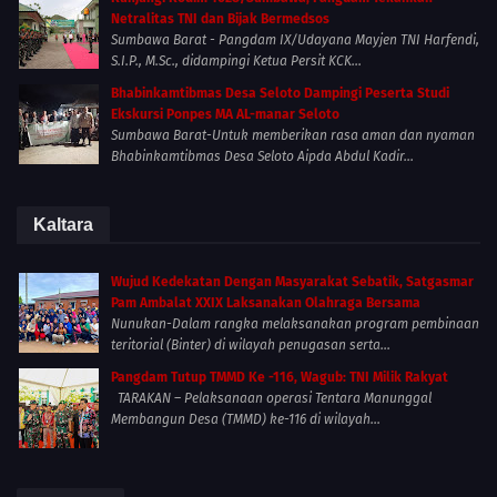
Netralitas TNI dan Bijak Bermedsos
Sumbawa Barat - Pangdam IX/Udayana Mayjen TNI Harfendi,
S.I.P., M.Sc., didampingi Ketua Persit KCK...
Bhabinkamtibmas Desa Seloto Dampingi Peserta Studi
Ekskursi Ponpes MA AL-manar Seloto
Sumbawa Barat-Untuk memberikan rasa aman dan nyaman
Bhabinkamtibmas Desa Seloto Aipda Abdul Kadir...
Kaltara
Wujud Kedekatan Dengan Masyarakat Sebatik, Satgasmar
Pam Ambalat XXIX Laksanakan Olahraga Bersama
Nunukan-Dalam rangka melaksanakan program pembinaan
teritorial (Binter) di wilayah penugasan serta...
Pangdam Tutup TMMD Ke -116, Wagub: TNI Milik Rakyat
TARAKAN – Pelaksanaan operasi Tentara Manunggal
Membangun Desa (TMMD) ke-116 di wilayah...