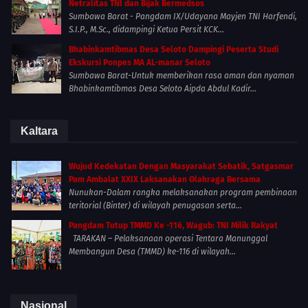
Netralitas TNI dan Bijak Bermedsos
Sumbawa Barat - Pangdam IX/Udayana Mayjen TNI Harfendi,
S.I.P., M.Sc., didampingi Ketua Persit KCK...
Bhabinkamtibmas Desa Seloto Dampingi Peserta Studi
Ekskursi Ponpes MA AL-manar Seloto
Sumbawa Barat-Untuk memberikan rasa aman dan nyaman
Bhabinkamtibmas Desa Seloto Aipda Abdul Kadir...
Kaltara
Wujud Kedekatan Dengan Masyarakat Sebatik, Satgasmar
Pam Ambalat XXIX Laksanakan Olahraga Bersama
Nunukan-Dalam rangka melaksanakan program pembinaan
teritorial (Binter) di wilayah penugasan serta...
Pangdam Tutup TMMD Ke -116, Wagub: TNI Milik Rakyat
TARAKAN – Pelaksanaan operasi Tentara Manunggal
Membangun Desa (TMMD) ke-116 di wilayah...
Nasional