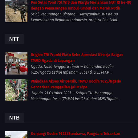
Pos Selal Yonif 751/VJS dan Warga Meriahkan HUT RI ke-80
dengan Pemasangan Umbul-umbul dan Merah Putih
Selal, Pegunungan Bintang — Menyambut HUT ke-80
Kemerdekaan Republik Indonesia, prajurit Pos Selal...
NTT
Brigjen TNI Franki Watu Seke Apresiasi Kinerja Satgas
TMMD Ngada di Lapangan
Ngada, Nusa Tenggara Timur — Komandan Kodim
1625/Ngada Letkol Inf. Imam Subekti, S.E., M.I.P....
Wujudkan Akses Air Bersih, TMMD Kodim 1625/Ngada
Gencarkan Penggalian Jalur Pipa
Ngada, 21 Oktober 2025 — Satgas TNI Manunggal
Membangun Desa (TMMD) ke-126 Kodim 1625/Ngada...
NTB
Kunjungi Kodim 1628/Sumbawa, Pangdam Tekankan