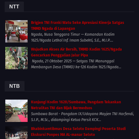
NTT
Brigjen TNI Franki Watu Seke Apresiasi Kinerja Satgas
TMMD Ngada di Lapangan
Ngada, Nusa Tenggara Timur — Komandan Kodim
1625/Ngada Letkol Inf. Imam Subekti, S.E., M.I.P....
Wujudkan Akses Air Bersih, TMMD Kodim 1625/Ngada
Gencarkan Penggalian Jalur Pipa
Ngada, 21 Oktober 2025 — Satgas TNI Manunggal
Membangun Desa (TMMD) ke-126 Kodim 1625/Ngada...
NTB
Kunjungi Kodim 1628/Sumbawa, Pangdam Tekankan
Netralitas TNI dan Bijak Bermedsos
Sumbawa Barat - Pangdam IX/Udayana Mayjen TNI Harfendi,
S.I.P., M.Sc., didampingi Ketua Persit KCK...
Bhabinkamtibmas Desa Seloto Dampingi Peserta Studi
Ekskursi Ponpes MA AL-manar Seloto