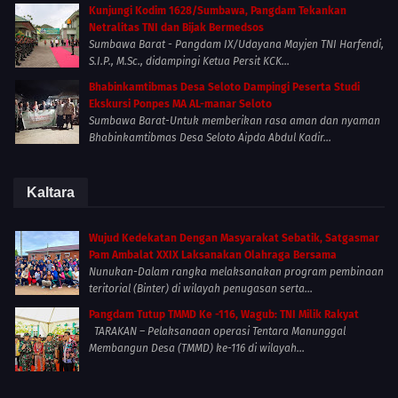
Kunjungi Kodim 1628/Sumbawa, Pangdam Tekankan
Netralitas TNI dan Bijak Bermedsos
Sumbawa Barat - Pangdam IX/Udayana Mayjen TNI Harfendi,
S.I.P., M.Sc., didampingi Ketua Persit KCK...
Bhabinkamtibmas Desa Seloto Dampingi Peserta Studi
Ekskursi Ponpes MA AL-manar Seloto
Sumbawa Barat-Untuk memberikan rasa aman dan nyaman
Bhabinkamtibmas Desa Seloto Aipda Abdul Kadir...
Kaltara
Wujud Kedekatan Dengan Masyarakat Sebatik, Satgasmar
Pam Ambalat XXIX Laksanakan Olahraga Bersama
Nunukan-Dalam rangka melaksanakan program pembinaan
teritorial (Binter) di wilayah penugasan serta...
Pangdam Tutup TMMD Ke -116, Wagub: TNI Milik Rakyat
TARAKAN – Pelaksanaan operasi Tentara Manunggal
Membangun Desa (TMMD) ke-116 di wilayah...