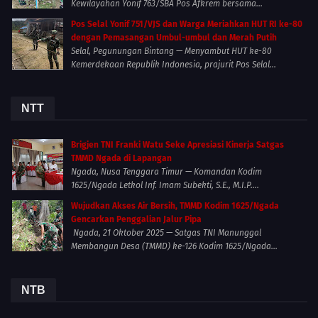
Kewilayahan Yonif 763/SBA Pos Afkrem bersama...
Pos Selal Yonif 751/VJS dan Warga Meriahkan HUT RI ke-80
dengan Pemasangan Umbul-umbul dan Merah Putih
Selal, Pegunungan Bintang — Menyambut HUT ke-80
Kemerdekaan Republik Indonesia, prajurit Pos Selal...
NTT
Brigjen TNI Franki Watu Seke Apresiasi Kinerja Satgas
TMMD Ngada di Lapangan
Ngada, Nusa Tenggara Timur — Komandan Kodim
1625/Ngada Letkol Inf. Imam Subekti, S.E., M.I.P....
Wujudkan Akses Air Bersih, TMMD Kodim 1625/Ngada
Gencarkan Penggalian Jalur Pipa
Ngada, 21 Oktober 2025 — Satgas TNI Manunggal
Membangun Desa (TMMD) ke-126 Kodim 1625/Ngada...
NTB