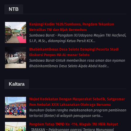
NTB
Kunjungi Kodim 1628/Sumbawa, Pangdam Tekankan
Netralitas TNI dan Bijak Bermedsos
Sumbawa Barat - Pangdam IX/Udayana Mayjen TNI Harfendi,
S.I.P., M.Sc., didampingi Ketua Persit KCK...
Bhabinkamtibmas Desa Seloto Dampingi Peserta Studi
Ekskursi Ponpes MA AL-manar Seloto
Sumbawa Barat-Untuk memberikan rasa aman dan nyaman
Bhabinkamtibmas Desa Seloto Aipda Abdul Kadir...
Kaltara
Wujud Kedekatan Dengan Masyarakat Sebatik, Satgasmar
Pam Ambalat XXIX Laksanakan Olahraga Bersama
Nunukan-Dalam rangka melaksanakan program pembinaan
teritorial (Binter) di wilayah penugasan serta...
Pangdam Tutup TMMD Ke -116, Wagub: TNI Milik Rakyat
TARAKAN – Pelaksanaan operasi Tentara Manunggal