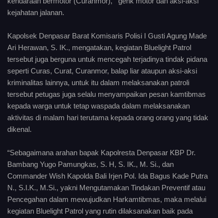
kendaraan bermotor (Curanmor), genk motor dan aksi-aksi
kejahatan jalanan.
Kapolsek Denpasar Barat Komisaris Polisi I Gusti Agung Made
Ari Herawan, S. IK., mengatakan, kegiatan Bluelight Patrol
tersebut juga berguna untuk mencegah terjadinya tindak pidana
seperti Curas, Curat, Curanmor, balap liar ataupun aksi-aksi
kriminalitas lainnya, untuk itu dalam melaksanakan patroli
tersebut petugas juga selalu menyampaikan pesan kamtibmas
kepada warga untuk tetap waspada dalam melaksanakan
aktivitas di malam hari terutama kepada orang orang yang tidak
dikenal.
“Sebagaimana arahan bapak Kapolresta Denpasar KBP Dr.
Bambang Yugo Pamungkas, S. H, S. IK., M. Si., dan
Commander Wish Kapolda Bali Irjen Pol. Ida Bagus Kade Putra
N., S.I.K., M.Si., yakni Mengutamakan Tindakan Preventif atau
Pencegahan dalam mewujudkan Harkamtibmas, maka melalui
kegiatan Bluelight Patrol yang rutin dilaksanakan baik pada