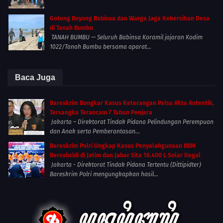
Gotong Royong Babinsa dan Warga Jaga Kebersihan Desa
di Tanah Bumbu
TANAH BUMBU — Seluruh Babinsa Koramil jajaran Kodim
1022/Tanah Bumbu bersama aparat...
Baca Juga
Bareskrim Bongkar Kasus Keterangan Palsu Akta Autentik,
Tersangka Terancam 7 Tahun Penjara
Jakarta – Direktorat Tindak Pidana Pelindungan Perempuan
dan Anak serta Pemberantasan...
Bareskrim Polri Ungkap Kasus Penyalahgunaan BBM
Bersubsidi di Jatim dan Jabar Sita 16.400 L Solar Ilegal
Jakarta - Direktorat Tindak Pidana Tertentu (Dittipidter)
Bareskrim Polri mengungkapkan hasil...