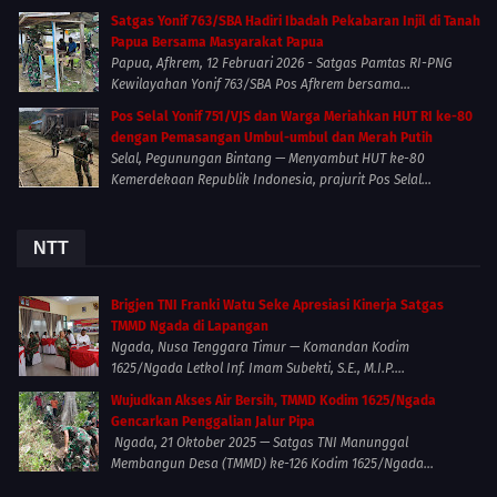
Satgas Yonif 763/SBA Hadiri Ibadah Pekabaran Injil di Tanah
Papua Bersama Masyarakat Papua
Papua, Afkrem, 12 Februari 2026 - Satgas Pamtas RI-PNG
Kewilayahan Yonif 763/SBA Pos Afkrem bersama...
Pos Selal Yonif 751/VJS dan Warga Meriahkan HUT RI ke-80
dengan Pemasangan Umbul-umbul dan Merah Putih
Selal, Pegunungan Bintang — Menyambut HUT ke-80
Kemerdekaan Republik Indonesia, prajurit Pos Selal...
NTT
Brigjen TNI Franki Watu Seke Apresiasi Kinerja Satgas
TMMD Ngada di Lapangan
Ngada, Nusa Tenggara Timur — Komandan Kodim
1625/Ngada Letkol Inf. Imam Subekti, S.E., M.I.P....
Wujudkan Akses Air Bersih, TMMD Kodim 1625/Ngada
Gencarkan Penggalian Jalur Pipa
Ngada, 21 Oktober 2025 — Satgas TNI Manunggal
Membangun Desa (TMMD) ke-126 Kodim 1625/Ngada...