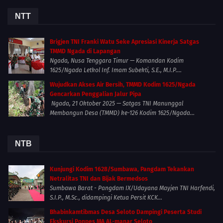
NTT
Brigjen TNI Franki Watu Seke Apresiasi Kinerja Satgas
TMMD Ngada di Lapangan
Ngada, Nusa Tenggara Timur — Komandan Kodim
1625/Ngada Letkol Inf. Imam Subekti, S.E., M.I.P....
Wujudkan Akses Air Bersih, TMMD Kodim 1625/Ngada
Gencarkan Penggalian Jalur Pipa
Ngada, 21 Oktober 2025 — Satgas TNI Manunggal
Membangun Desa (TMMD) ke-126 Kodim 1625/Ngada...
NTB
Kunjungi Kodim 1628/Sumbawa, Pangdam Tekankan
Netralitas TNI dan Bijak Bermedsos
Sumbawa Barat - Pangdam IX/Udayana Mayjen TNI Harfendi,
S.I.P., M.Sc., didampingi Ketua Persit KCK...
Bhabinkamtibmas Desa Seloto Dampingi Peserta Studi
Ekskursi Ponpes MA AL-manar Seloto