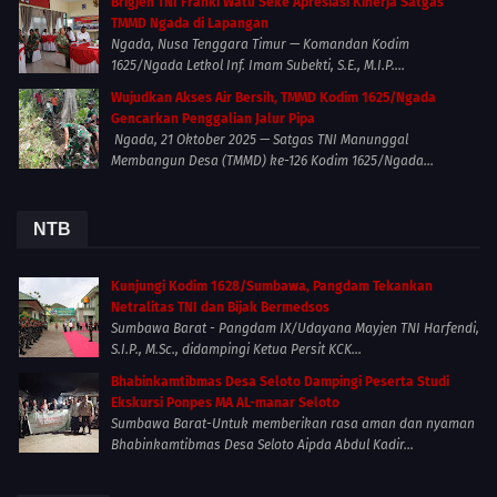
Brigjen TNI Franki Watu Seke Apresiasi Kinerja Satgas
TMMD Ngada di Lapangan
Ngada, Nusa Tenggara Timur — Komandan Kodim
1625/Ngada Letkol Inf. Imam Subekti, S.E., M.I.P....
Wujudkan Akses Air Bersih, TMMD Kodim 1625/Ngada
Gencarkan Penggalian Jalur Pipa
Ngada, 21 Oktober 2025 — Satgas TNI Manunggal
Membangun Desa (TMMD) ke-126 Kodim 1625/Ngada...
NTB
Kunjungi Kodim 1628/Sumbawa, Pangdam Tekankan
Netralitas TNI dan Bijak Bermedsos
Sumbawa Barat - Pangdam IX/Udayana Mayjen TNI Harfendi,
S.I.P., M.Sc., didampingi Ketua Persit KCK...
Bhabinkamtibmas Desa Seloto Dampingi Peserta Studi
Ekskursi Ponpes MA AL-manar Seloto
Sumbawa Barat-Untuk memberikan rasa aman dan nyaman
Bhabinkamtibmas Desa Seloto Aipda Abdul Kadir...