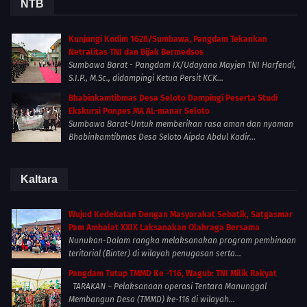
NTB
Kunjungi Kodim 1628/Sumbawa, Pangdam Tekankan
Netralitas TNI dan Bijak Bermedsos
Sumbawa Barat - Pangdam IX/Udayana Mayjen TNI Harfendi,
S.I.P., M.Sc., didampingi Ketua Persit KCK...
Bhabinkamtibmas Desa Seloto Dampingi Peserta Studi
Ekskursi Ponpes MA AL-manar Seloto
Sumbawa Barat-Untuk memberikan rasa aman dan nyaman
Bhabinkamtibmas Desa Seloto Aipda Abdul Kadir...
Kaltara
Wujud Kedekatan Dengan Masyarakat Sebatik, Satgasmar
Pam Ambalat XXIX Laksanakan Olahraga Bersama
Nunukan-Dalam rangka melaksanakan program pembinaan
teritorial (Binter) di wilayah penugasan serta...
Pangdam Tutup TMMD Ke -116, Wagub: TNI Milik Rakyat
TARAKAN – Pelaksanaan operasi Tentara Manunggal
Membangun Desa (TMMD) ke-116 di wilayah...