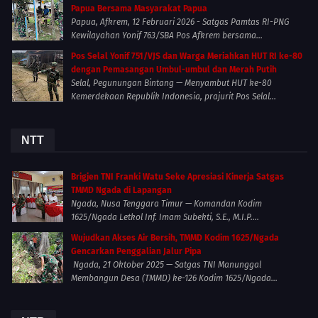
Papua Bersama Masyarakat Papua
Papua, Afkrem, 12 Februari 2026 - Satgas Pamtas RI-PNG
Kewilayahan Yonif 763/SBA Pos Afkrem bersama...
Pos Selal Yonif 751/VJS dan Warga Meriahkan HUT RI ke-80
dengan Pemasangan Umbul-umbul dan Merah Putih
Selal, Pegunungan Bintang — Menyambut HUT ke-80
Kemerdekaan Republik Indonesia, prajurit Pos Selal...
NTT
Brigjen TNI Franki Watu Seke Apresiasi Kinerja Satgas
TMMD Ngada di Lapangan
Ngada, Nusa Tenggara Timur — Komandan Kodim
1625/Ngada Letkol Inf. Imam Subekti, S.E., M.I.P....
Wujudkan Akses Air Bersih, TMMD Kodim 1625/Ngada
Gencarkan Penggalian Jalur Pipa
Ngada, 21 Oktober 2025 — Satgas TNI Manunggal
Membangun Desa (TMMD) ke-126 Kodim 1625/Ngada...