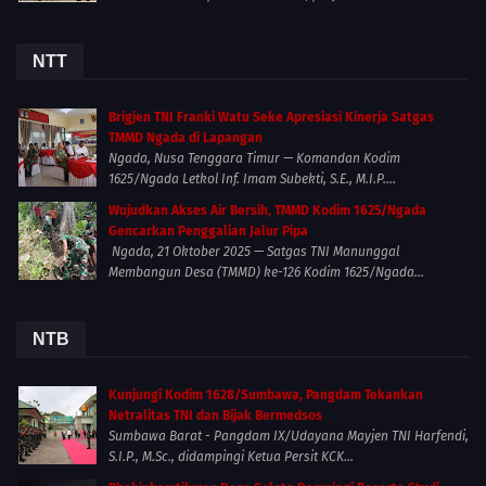
NTT
Brigjen TNI Franki Watu Seke Apresiasi Kinerja Satgas
TMMD Ngada di Lapangan
Ngada, Nusa Tenggara Timur — Komandan Kodim
1625/Ngada Letkol Inf. Imam Subekti, S.E., M.I.P....
Wujudkan Akses Air Bersih, TMMD Kodim 1625/Ngada
Gencarkan Penggalian Jalur Pipa
Ngada, 21 Oktober 2025 — Satgas TNI Manunggal
Membangun Desa (TMMD) ke-126 Kodim 1625/Ngada...
NTB
Kunjungi Kodim 1628/Sumbawa, Pangdam Tekankan
Netralitas TNI dan Bijak Bermedsos
Sumbawa Barat - Pangdam IX/Udayana Mayjen TNI Harfendi,
S.I.P., M.Sc., didampingi Ketua Persit KCK...