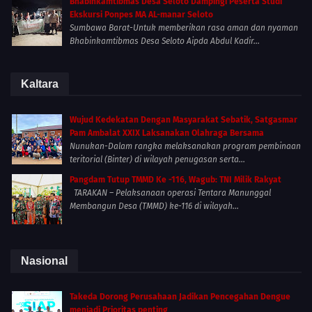
Bhabinkamtibmas Desa Seloto Dampingi Peserta Studi
Ekskursi Ponpes MA AL-manar Seloto
Sumbawa Barat-Untuk memberikan rasa aman dan nyaman
Bhabinkamtibmas Desa Seloto Aipda Abdul Kadir...
Kaltara
Wujud Kedekatan Dengan Masyarakat Sebatik, Satgasmar
Pam Ambalat XXIX Laksanakan Olahraga Bersama
Nunukan-Dalam rangka melaksanakan program pembinaan
teritorial (Binter) di wilayah penugasan serta...
Pangdam Tutup TMMD Ke -116, Wagub: TNI Milik Rakyat
TARAKAN – Pelaksanaan operasi Tentara Manunggal
Membangun Desa (TMMD) ke-116 di wilayah...
Nasional
Takeda Dorong Perusahaan Jadikan Pencegahan Dengue
menjadi Prioritas penting