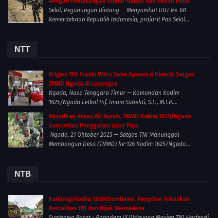
dengan Pemasangan Umbul-umbul dan Merah Putih
Selal, Pegunungan Bintang — Menyambut HUT ke-80
Kemerdekaan Republik Indonesia, prajurit Pos Selal...
NTT
Brigjen TNI Franki Watu Seke Apresiasi Kinerja Satgas
TMMD Ngada di Lapangan
Ngada, Nusa Tenggara Timur — Komandan Kodim
1625/Ngada Letkol Inf. Imam Subekti, S.E., M.I.P....
Wujudkan Akses Air Bersih, TMMD Kodim 1625/Ngada
Gencarkan Penggalian Jalur Pipa
Ngada, 21 Oktober 2025 — Satgas TNI Manunggal
Membangun Desa (TMMD) ke-126 Kodim 1625/Ngada...
NTB
Kunjungi Kodim 1628/Sumbawa, Pangdam Tekankan
Netralitas TNI dan Bijak Bermedsos
Sumbawa Barat - Pangdam IX/Udayana Mayjen TNI Harfendi,