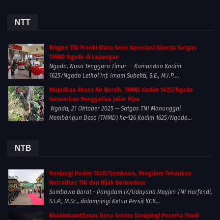
NTT
Brigjen TNI Franki Watu Seke Apresiasi Kinerja Satgas
TMMD Ngada di Lapangan
Ngada, Nusa Tenggara Timur — Komandan Kodim
1625/Ngada Letkol Inf. Imam Subekti, S.E., M.I.P....
Wujudkan Akses Air Bersih, TMMD Kodim 1625/Ngada
Gencarkan Penggalian Jalur Pipa
Ngada, 21 Oktober 2025 — Satgas TNI Manunggal
Membangun Desa (TMMD) ke-126 Kodim 1625/Ngada...
NTB
Kunjungi Kodim 1628/Sumbawa, Pangdam Tekankan
Netralitas TNI dan Bijak Bermedsos
Sumbawa Barat - Pangdam IX/Udayana Mayjen TNI Harfendi,
S.I.P., M.Sc., didampingi Ketua Persit KCK...
Bhabinkamtibmas Desa Seloto Dampingi Peserta Studi