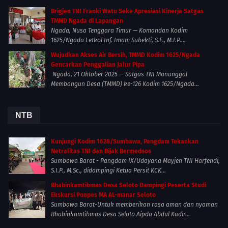
Brigjen TNI Franki Watu Seke Apresiasi Kinerja Satgas
TMMD Ngada di Lapangan
Ngada, Nusa Tenggara Timur — Komandan Kodim
1625/Ngada Letkol Inf. Imam Subekti, S.E., M.I.P....
Wujudkan Akses Air Bersih, TMMD Kodim 1625/Ngada
Gencarkan Penggalian Jalur Pipa
Ngada, 21 Oktober 2025 — Satgas TNI Manunggal
Membangun Desa (TMMD) ke-126 Kodim 1625/Ngada...
NTB
Kunjungi Kodim 1628/Sumbawa, Pangdam Tekankan
Netralitas TNI dan Bijak Bermedsos
Sumbawa Barat - Pangdam IX/Udayana Mayjen TNI Harfendi,
S.I.P., M.Sc., didampingi Ketua Persit KCK...
Bhabinkamtibmas Desa Seloto Dampingi Peserta Studi
Ekskursi Ponpes MA AL-manar Seloto
Sumbawa Barat-Untuk memberikan rasa aman dan nyaman
Bhabinkamtibmas Desa Seloto Aipda Abdul Kadir...