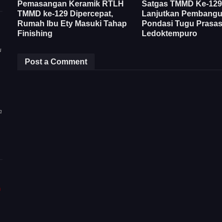
Pemasangan Keramik RTLH
Satgas TMMD Ke-129
TMMD ke-129 Dipercepat,
Lanjutkan Pembang
Rumah Ibu Ety Masuki Tahap
Pondasi Tugu Prasast
Finishing
Ledoktempuro
u
Post a Comment
a
m