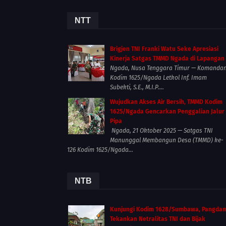
NTT
Brigjen TNI Franki Watu Seke Apresiasi
Kinerja Satgas TMMD Ngada di Lapangan
Ngada, Nusa Tenggara Timur — Komanda
Kodim 1625/Ngada Letkol Inf. Imam
Subekti, S.E., M.I.P....
Wujudkan Akses Air Bersih, TMMD Kodim
1625/Ngada Gencarkan Penggalian Jalur
Pipa
Ngada, 21 Oktober 2025 — Satgas TNI
Manunggal Membangun Desa (TMMD) ke-
126 Kodim 1625/Ngada...
NTB
Kunjungi Kodim 1628/Sumbawa, Pangda
Tekankan Netralitas TNI dan Bijak