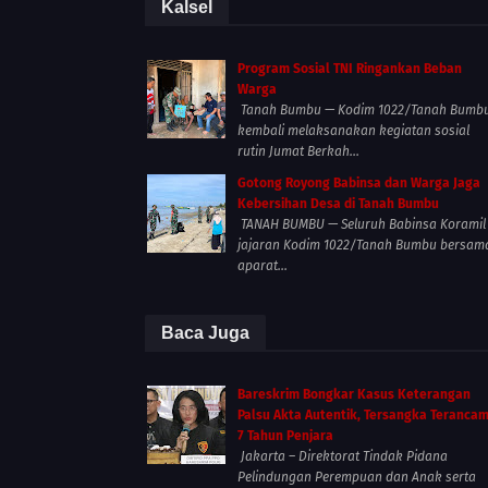
Kalsel
Program Sosial TNI Ringankan Beban
Warga
Tanah Bumbu — Kodim 1022/Tanah Bumb
kembali melaksanakan kegiatan sosial
rutin Jumat Berkah...
Gotong Royong Babinsa dan Warga Jaga
Kebersihan Desa di Tanah Bumbu
TANAH BUMBU — Seluruh Babinsa Koramil
jajaran Kodim 1022/Tanah Bumbu bersam
aparat...
Baca Juga
Bareskrim Bongkar Kasus Keterangan
Palsu Akta Autentik, Tersangka Teranca
7 Tahun Penjara
Jakarta – Direktorat Tindak Pidana
Pelindungan Perempuan dan Anak serta