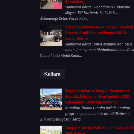
Bermedsos
Sumbawa Barat - Pangdam IX/Udayana
Mayjen TNI Harfendi, S.I.P., M.Sc.,
didampingi Ketua Persit KCK...
Bhabinkamtibmas Desa Seloto Dampingi
Peserta Studi Ekskursi Ponpes MA AL-
manar Seloto
Sumbawa Barat-Untuk memberikan rasa
aman dan nyaman Bhabinkamtibmas Des
Seloto Aipda Abdul Kadir...
Kaltara
Wujud Kedekatan Dengan Masyarakat
Sebatik, Satgasmar Pam Ambalat XXIX
Laksanakan Olahraga Bersama
Nunukan-Dalam rangka melaksanakan
program pembinaan teritorial (Binter) di
wilayah penugasan serta...
Pangdam Tutup TMMD Ke -116, Wagub: TN
Milik Rakyat