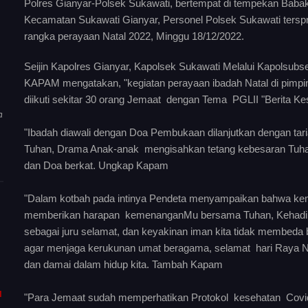
Polres Gianyar-Polsek Sukawati, bertempat di tempekan Bab
Kecamatan Sukawati Gianyar, Personel Polsek Sukawati terspr
rangka perayaan Natal 2022, Minggu 18/12/2022.
Seijin Kapolres Gianyar, Kapolsek Sukawati Melalui Kapolsu
KAPAM mengatakan, "kegiatan perayaan ibadah Natal di pim
diikuti sekitar 30 orang Jemaat dengan Tema PGLII "Berita K
a
"Ibadah diawali dengan Doa Pembukaan dilanjutkan dengan taria
Tuhan, Drama Anak-anak mengisahkan tetang kebesaran Tuhan Y
dan Doa berkat. Ungkap Kapam
"Dalam kotbah pada intinya Pendeta menyampaikan bahwa ke
memberikan harapan kemenanganMu bersama Tuhan, Kehadirany
sebagai juru selamat, dan keyakinan iman kita tidak membeda
agar menjaga kerukunan umat beragama, selamat hari Raya
dan damai dalam hidup kita. Tambah Kapam
I
"Para Jemaat sudah memperhatikan Protokol kesehatan Covid 