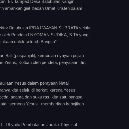
akan Br. Tampad Desa Batubulan Kangin
in amankan giat ibadah Umat Kristen dalam
bsektor Batubulan IPDA I WAYAN SUBRATA selalu
pin oleh Pendeta I NYOMAN SUDIKA, S.Th yang
esukaan untuk seluruh Bangsa".
n Bali (puspanjali), kemudian nyayian pujian
esus, Kotbah oleh pendeta, penyalaan lilin,
muliaan Yesus dalam perayaan Natal
a kita selalu di berkati karena Yesus
 beda agama dan suku ras, kita satu bangsa
 Natal semoga Yesus memberikan kebajikan
- 19 yaitu Pembatasan Jarak ( Physical