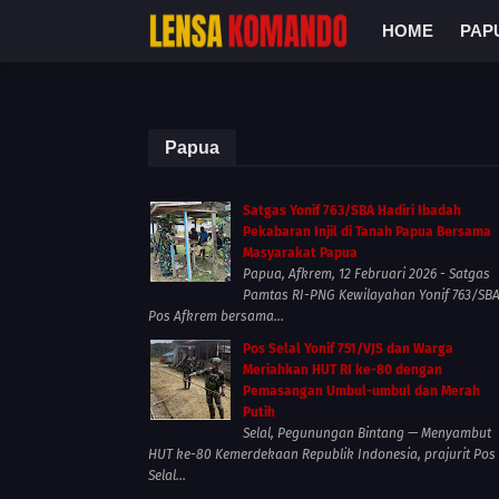
HOME
PAP
Papua
Satgas Yonif 763/SBA Hadiri Ibadah
Pekabaran Injil di Tanah Papua Bersama
Masyarakat Papua
Papua, Afkrem, 12 Februari 2026 - Satgas
Pamtas RI-PNG Kewilayahan Yonif 763/SB
Pos Afkrem bersama...
Pos Selal Yonif 751/VJS dan Warga
Meriahkan HUT RI ke-80 dengan
Pemasangan Umbul-umbul dan Merah
Putih
Selal, Pegunungan Bintang — Menyambut
HUT ke-80 Kemerdekaan Republik Indonesia, prajurit Pos
Selal...