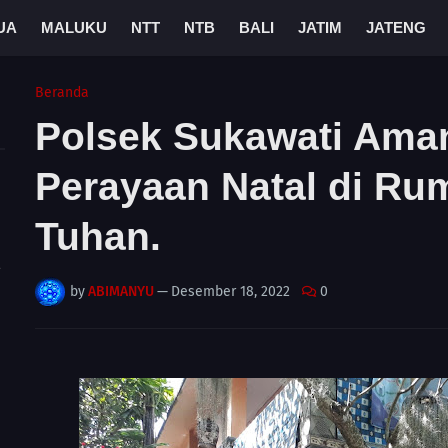
UA
MALUKU
NTT
NTB
BALI
JATIM
JATENG
Beranda
Polsek Sukawati Aman
Perayaan Natal di Ru
Tuhan.
A
by
ABIMANYU
—
Desember 18, 2022
0