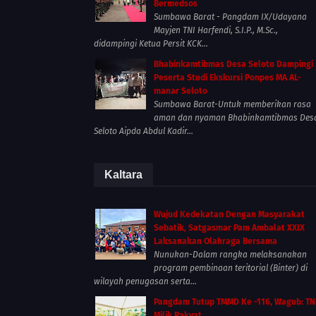
Bermedsos
Sumbawa Barat - Pangdam IX/Udayana
Mayjen TNI Harfendi, S.I.P., M.Sc.,
didampingi Ketua Persit KCK...
Bhabinkamtibmas Desa Seloto Dampingi
Peserta Studi Ekskursi Ponpes MA AL-
manar Seloto
Sumbawa Barat-Untuk memberikan rasa
aman dan nyaman Bhabinkamtibmas Des
Seloto Aipda Abdul Kadir...
Kaltara
Wujud Kedekatan Dengan Masyarakat
Sebatik, Satgasmar Pam Ambalat XXIX
Laksanakan Olahraga Bersama
Nunukan-Dalam rangka melaksanakan
program pembinaan teritorial (Binter) di
wilayah penugasan serta...
Pangdam Tutup TMMD Ke -116, Wagub: TN
Milik Rakyat