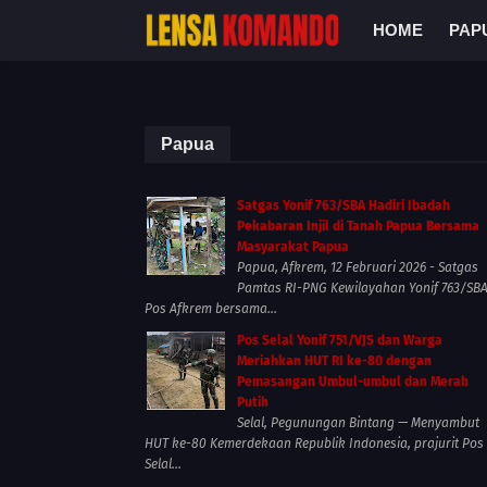
HOME
PAP
Papua
Satgas Yonif 763/SBA Hadiri Ibadah
Pekabaran Injil di Tanah Papua Bersama
Masyarakat Papua
Papua, Afkrem, 12 Februari 2026 - Satgas
Pamtas RI-PNG Kewilayahan Yonif 763/SB
Pos Afkrem bersama...
Pos Selal Yonif 751/VJS dan Warga
Meriahkan HUT RI ke-80 dengan
Pemasangan Umbul-umbul dan Merah
Putih
Selal, Pegunungan Bintang — Menyambut
HUT ke-80 Kemerdekaan Republik Indonesia, prajurit Pos
Selal...