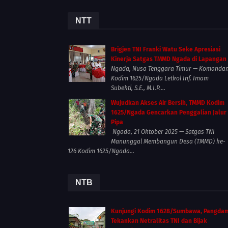
NTT
Brigjen TNI Franki Watu Seke Apresiasi
Kinerja Satgas TMMD Ngada di Lapangan
Ngada, Nusa Tenggara Timur — Komanda
Kodim 1625/Ngada Letkol Inf. Imam
Subekti, S.E., M.I.P....
Wujudkan Akses Air Bersih, TMMD Kodim
1625/Ngada Gencarkan Penggalian Jalur
Pipa
Ngada, 21 Oktober 2025 — Satgas TNI
Manunggal Membangun Desa (TMMD) ke-
126 Kodim 1625/Ngada...
NTB
Kunjungi Kodim 1628/Sumbawa, Pangda
Tekankan Netralitas TNI dan Bijak