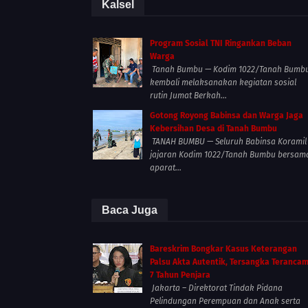
Kalsel
Program Sosial TNI Ringankan Beban
Warga
Tanah Bumbu — Kodim 1022/Tanah Bumb
kembali melaksanakan kegiatan sosial
rutin Jumat Berkah...
Gotong Royong Babinsa dan Warga Jaga
Kebersihan Desa di Tanah Bumbu
TANAH BUMBU — Seluruh Babinsa Koramil
jajaran Kodim 1022/Tanah Bumbu bersam
aparat...
Baca Juga
Bareskrim Bongkar Kasus Keterangan
Palsu Akta Autentik, Tersangka Teranca
7 Tahun Penjara
Jakarta – Direktorat Tindak Pidana
Pelindungan Perempuan dan Anak serta