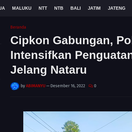
UA
MALUKU
NTT
NTB
BALI
JATIM
JATENG
Beranda
Cipkon Gabungan, Po
Intensifkan Penguat
Jelang Nataru
A
by
ABIMANYU
—
Desember 16, 2022
0