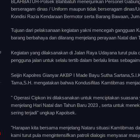
BLAHBATUH-Polsek Blahbatuh menerjunkan Personel Gabungan 
berseragam dinas / Uniform maupun tidak berseragam dinas/
Kondisi Razia Kendaraan Bermotor serta Barang Bawaan, Jum
Tujuan dari pelaksanaan kegiatan yakni mencegah gangguan 
barang berbahaya dan dilarang menjelang perayaan Natal dan 
a
Kegiatan yang dilaksanakan di Jalan Raya Udayana turut pula
pengguna jalan untuk selalu tertib dalam berlalu lintas sebaga
Seijin Kapolres Gianyar AKBP I Made Bayu Sutha Sartana,S.I.
Tama,S.H. mengatakan bahwa Kondusifitas Kamtibmas menjadi 
" Operasi Cipkon ini dilaksanakan untuk menciptakan suasana
menjelang Hari Natal dan Tahun Baru 2023 , serta untuk meneka
sering terjadi" ungkap Kapolsek.
"Harapan kita bersama menjelang Nataru situasi Kamtibmas dap
I
kami turut pula mengintensifkan patroli dialogis menyasar m