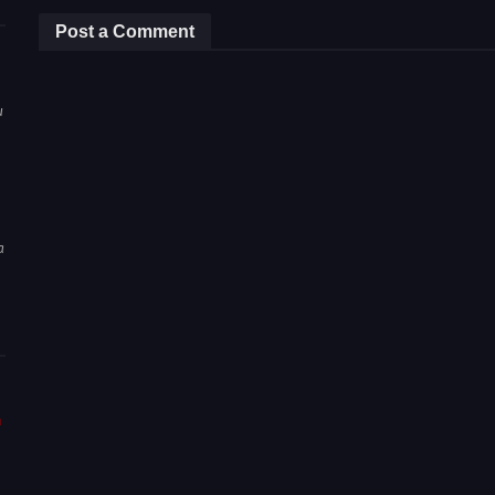
Post a Comment
u
a
m