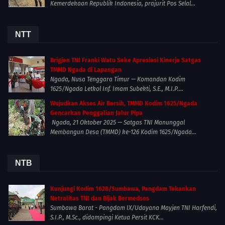
Kemerdekaan Republik Indonesia, prajurit Pos Selal...
NTT
Brigjen TNI Franki Watu Seke Apresiasi Kinerja Satgas
TMMD Ngada di Lapangan
Ngada, Nusa Tenggara Timur — Komandan Kodim
1625/Ngada Letkol Inf. Imam Subekti, S.E., M.I.P....
Wujudkan Akses Air Bersih, TMMD Kodim 1625/Ngada
Gencarkan Penggalian Jalur Pipa
Ngada, 21 Oktober 2025 — Satgas TNI Manunggal
Membangun Desa (TMMD) ke-126 Kodim 1625/Ngada...
NTB
Kunjungi Kodim 1628/Sumbawa, Pangdam Tekankan
Netralitas TNI dan Bijak Bermedsos
Sumbawa Barat - Pangdam IX/Udayana Mayjen TNI Harfendi,
S.I.P., M.Sc., didampingi Ketua Persit KCK...